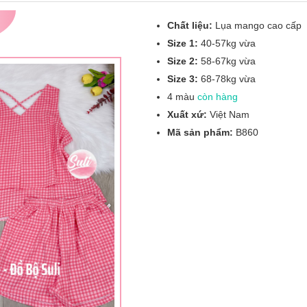
Chất liệu:
Lụa mango cao cấp
Size 1:
40-57kg vừa
Size 2:
58-67kg vừa
Size 3:
68-78kg vừa
4 màu
còn hàng
Xuất xứ:
Việt Nam
Mã sản phẩm:
B860