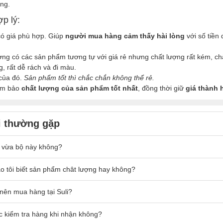
ng.
p lý:
ó giá phù hợp. Giúp
người mua hàng cảm thấy hài lòng
với số tiền
ường có các sản phẩm tương tự với giá rẻ nhưng chất lượng rất kém, chấ
, rất dễ rách và đi màu.
 của đó.
Sản phẩm tốt thì chắc chắn không thể rẻ.
đảm bảo
chất lượng của sản phẩm tốt nhất
, đồng thời giữ
giá thành 
i thường gặp
 vừa bộ này không?
ách có cân nặng nằm trong số kg ở mô tả sản phẩm thì sẽ mặc vừa đẹ
o tôi biết sản phẩm chât lượng hay không?
ược thiết kế thoải mái phù hợp cho tất cả mọi người.
bạn có thể để ước lượng từ số đo của người mẫu trong ảnh sản phẩm.
ại Suli luôn là
 nên mua hàng tại Suli?
chất vải loại 1 cao cấp
, được lựa chọn kỹ lưỡng. Đảm 
50kg.
, không xù lông, không phai màu, ít nhăn, thoáng mát, dễ chịu
.
may
chắc chắn, kỹ lưỡng
.
nhiều năm kinh nghiệm trong ngành thời trang đồ mặc nhà. Với sự thấu 
c kiểm tra hàng khi nhận không?
ược kiểm tra trước khi nhận hàng.
Nếu bạn phát hiện sản phẩm kém ch