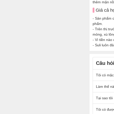
thêm mặn nồ
Giá cả hợ
- Sản phẩm c
phẩm.
- Trên thị tr
mỏng, xù lông
- Vì tiền nào
- Suli luôn 
Câu hỏ
Tôi có mặc
Nếu quý kh
Làm thế nà
Sản phẩm đ
Đồng thời 
- Chất vải t
Tại sao tôi
1m6 nặng 
tố:
bền đẹp
- Đường 
- Suli có 
Tôi có đượ
- Bạn sẽ đ