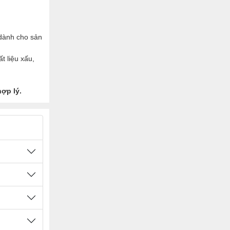
 dành cho sản
t liệu xấu,
hợp lý.
p ạ.
 Mẫu cao
bảo các yếu
hiểu nhu
ất lượng,