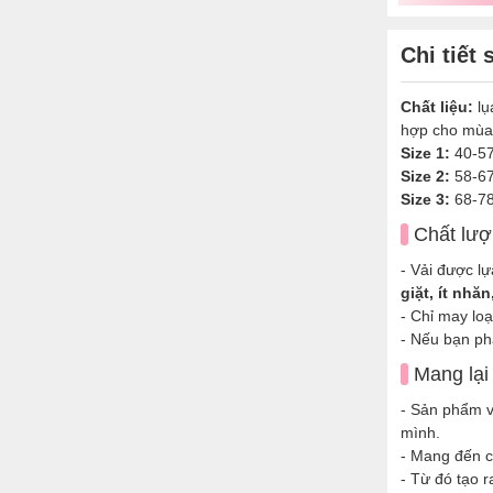
Chi tiết
Chất liệu:
lụ
hợp cho mùa
Size 1:
40-57
Size 2:
58-67
Size 3:
68-78
Chất lượ
- Vải được l
giặt, ít nhă
- Chỉ may lo
- Nếu bạn ph
Mang lại
- Sản phẩm vớ
mình.
- Mang đến 
- Từ đó tạo 