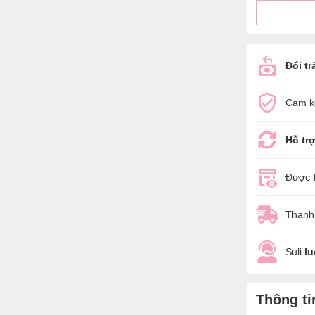
Đổi tr
Cam k
Hỗ tr
Được
Thanh
Suli
l
Thông t