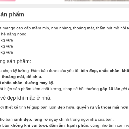
 sản phẩm
a mango cao cấp mềm mịn, nhẹ nhàng, thoáng mát, thấm hút mồ hôi tốt
 hè nắng nóng.
kg vừa
kg vừa
kg vừa
ng sản phẩm:
ựa chọn kỹ lưỡng. Đảm bảo được các yếu tố:
bền đẹp, chắc chắn, khô
n, thoáng mát, dễ chịu.
ại
chắc chắn, đường may kỹ.
át hiện sản phẩm kém chất lượng, shop sẽ bồi thường
gấp 10 lần
giá 
 vẻ đẹp khi mặc ở nhà:
i thiết kế tinh tế giúp bạn luôn
đẹp hơn, quyến rũ và thoải mái hơn
cho bạn
xinh đẹp, rạng rỡ
ngay chính trong ngôi nhà của bạn.
ra bầu
không khí vui tươi, đầm ấm, hạnh phúc
, cũng như tình cảm 