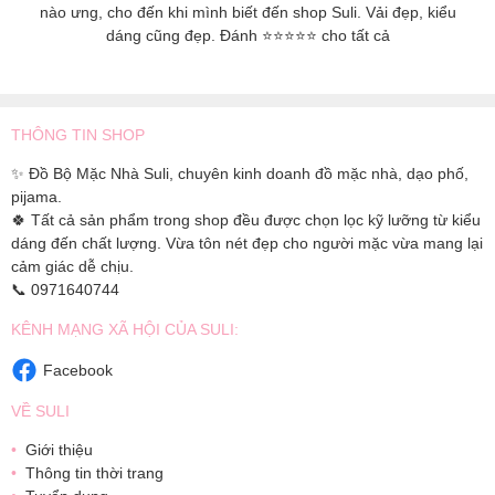
nào ưng, cho đến khi mình biết đến shop Suli. Vải đẹp, kiểu
dáng cũng đẹp. Đánh ⭐️⭐️⭐️⭐️⭐️ cho tất cả
THÔNG TIN SHOP
✨ Đồ Bộ Mặc Nhà Suli, chuyên kinh doanh đồ mặc nhà, dạo phố,
pijama.
🍀 Tất cả sản phẩm trong shop đều được chọn lọc kỹ lưỡng từ kiểu
dáng đến chất lượng. Vừa tôn nét đẹp cho người mặc vừa mang lại
cảm giác dễ chịu.
📞 0971640744
KÊNH MẠNG XÃ HỘI CỦA SULI:
Facebook
VỀ SULI
Giới thiệu
Thông tin thời trang