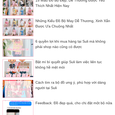
15 Mẫu Đồ Bộ Đẹp, Dễ Thương Được Yêu
Thích Nhất Hiện Nay
Những Kiểu Đồ Bộ May Dễ Thương, Xinh Xắn
Được Ưa Chuộng Nhất
6 quyền lợi khi mua hàng tại Suli mà không
phải shop nào cũng có được
Bật mí bí quyết giúp Suli làm việc liên tục
không hề mệt mỏi
Cách tìm ra bộ đồ ưng ý, phù hợp với dáng
người tại Suli
Feedback: Đồ đẹp quá, cho chị đặt một bộ nữa