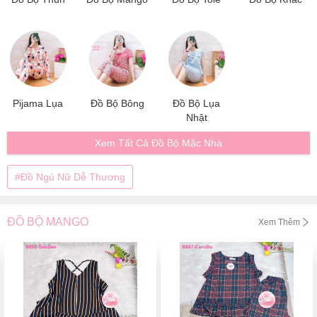
Pijama Lụa
Đồ Bộ Bông
Đồ Bộ Lụa
Nhật
Xem Tất Cả Đồ Bộ Mặc Nhà
Đồ Ngủ Nữ Dễ Thương
ĐỒ BỘ MANGO
Xem Thêm