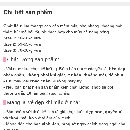
Chi tiết sản phẩm
Chất liệu:
lụa mango cao cấp mềm mịn, nhẹ nhàng, thoáng mát,
thấm hút mồ hôi tốt, rất thích hợp cho mùa hè nắng nóng.
Size 1:
40-58kg vừa
Size 2:
59-69kg vừa
Size 3:
70-80kg vừa
Chất lượng sản phẩm:
- Vải được lựa chọn kỹ lưỡng. Đảm bảo được các yếu tố:
bền đẹp,
chắc chắn, không phai khi giặt, ít nhăn, thoáng mát, dễ chịu.
- Chỉ may loại
chắc chắn, đường may kỹ.
- Nếu bạn phát hiện sản phẩm kém chất lượng, shop sẽ bồi
thường
gấp 10 lần
giá trị sản phẩm.
Mang lại vẻ đẹp khi mặc ở nhà:
- Sản phẩm với thiết kế tinh tế giúp bạn luôn
đẹp hơn, quyến rũ
và thoải mái hơn
ở tổ ấm của mình.
- Mang đến cho bạn
xinh đẹp, rạng rỡ
ngay chính trong ngôi nhà
của bạn.