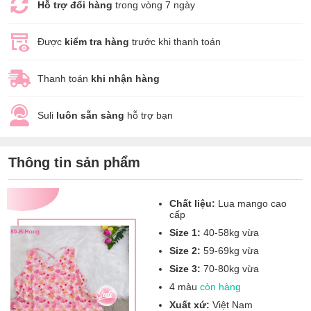
Hỗ trợ đổi hàng
trong vòng 7 ngày
Được
kiểm tra hàng
trước khi thanh toán
Thanh toán
khi nhận hàng
Suli
luôn sẵn sàng
hỗ trợ bạn
Thông tin sản phẩm
Chất liệu:
Lụa mango cao
cấp
Size 1:
40-58kg vừa
Size 2:
59-69kg vừa
Size 3:
70-80kg vừa
4 màu
còn hàng
Xuất xứ:
Việt Nam