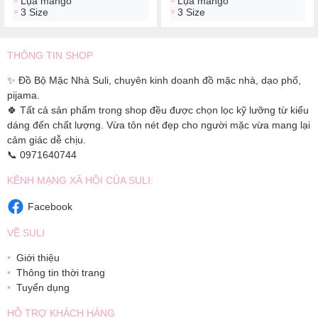
Lụa mango
Lụa mango
3 Size
3 Size
THÔNG TIN SHOP
✨ Đồ Bộ Mặc Nhà Suli, chuyên kinh doanh đồ mặc nhà, dạo phố,
pijama.
🍀 Tất cả sản phẩm trong shop đều được chọn lọc kỹ lưỡng từ kiểu
dáng đến chất lượng. Vừa tôn nét đẹp cho người mặc vừa mang lại
cảm giác dễ chịu.
📞 0971640744
KÊNH MẠNG XÃ HỘI CỦA SULI:
Facebook
VỀ SULI
Giới thiệu
Thông tin thời trang
Tuyển dụng
HỖ TRỢ KHÁCH HÀNG