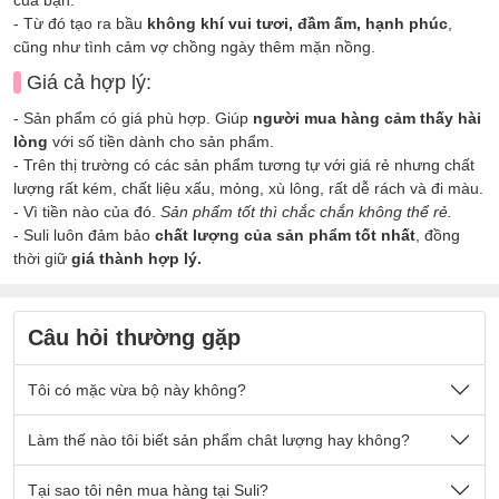
- Từ đó tạo ra bầu
không khí vui tươi, đầm ấm, hạnh phúc
,
cũng như tình cảm vợ chồng ngày thêm mặn nồng.
Giá cả hợp lý:
- Sản phẩm có giá phù hợp. Giúp
người mua hàng cảm thấy hài
lòng
với số tiền dành cho sản phẩm.
- Trên thị trường có các sản phẩm tương tự với giá rẻ nhưng chất
lượng rất kém, chất liệu xấu, mỏng, xù lông, rất dễ rách và đi màu.
- Vì tiền nào của đó.
Sản phẩm tốt thì chắc chắn không thể rẻ.
- Suli luôn đảm bảo
chất lượng của sản phẩm tốt nhất
, đồng
thời giữ
giá thành hợp lý.
Câu hỏi thường gặp
Tôi có mặc vừa bộ này không?
Nếu quý khách có cân nặng nằm trong số kg ở mô tả sản
Làm thế nào tôi biết sản phẩm chât lượng hay không?
phẩm thì sẽ mặc vừa đẹp ạ.
Sản phẩm được thiết kế thoải mái phù hợp cho tất cả mọi
- Chất vải tại Suli luôn là
Tại sao tôi nên mua hàng tại Suli?
chất vải loại 1 cao cấp
, được lựa