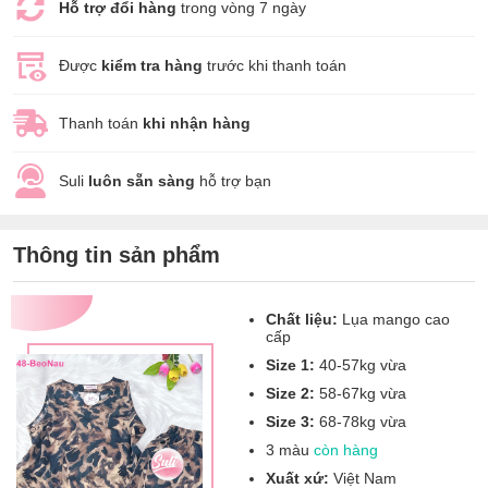
Hỗ trợ đổi hàng
trong vòng 7 ngày
Được
kiểm tra hàng
trước khi thanh toán
Thanh toán
khi nhận hàng
Suli
luôn sẵn sàng
hỗ trợ bạn
Thông tin sản phẩm
Chất liệu:
Lụa mango cao
cấp
Size 1:
40-57kg vừa
Size 2:
58-67kg vừa
Size 3:
68-78kg vừa
3 màu
còn hàng
Xuất xứ:
Việt Nam