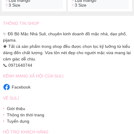
Lụa mango
Lụa mango
3 Size
3 Size
THÔNG TIN SHOP
✨ Đồ Bộ Mặc Nhà Suli, chuyên kinh doanh đồ mặc nhà, dạo phố,
pijama.
🍀 Tất cả sản phẩm trong shop đều được chọn lọc kỹ lưỡng từ kiểu
dáng đến chất lượng. Vừa tôn nét đẹp cho người mặc vừa mang lại
cảm giác dễ chịu.
📞 0971640744
KÊNH MẠNG XÃ HỘI CỦA SULI:
Facebook
VỀ SULI
Giới thiệu
Thông tin thời trang
Tuyển dụng
HỖ TRỢ KHÁCH HÀNG