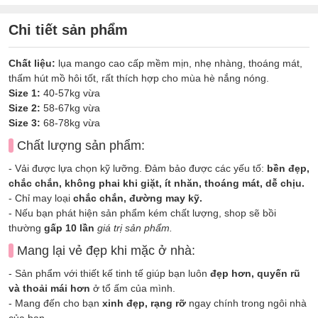
Chi tiết sản phẩm
Chất liệu:
lụa mango cao cấp mềm mịn, nhẹ nhàng, thoáng mát,
thấm hút mồ hôi tốt, rất thích hợp cho mùa hè nắng nóng.
Size 1:
40-57kg vừa
Size 2:
58-67kg vừa
Size 3:
68-78kg vừa
Chất lượng sản phẩm:
- Vải được lựa chọn kỹ lưỡng. Đảm bảo được các yếu tố:
bền đẹp,
chắc chắn, không phai khi giặt, ít nhăn, thoáng mát, dễ chịu.
- Chỉ may loại
chắc chắn, đường may kỹ.
- Nếu bạn phát hiện sản phẩm kém chất lượng, shop sẽ bồi
thường
gấp 10 lần
giá trị sản phẩm.
Mang lại vẻ đẹp khi mặc ở nhà:
- Sản phẩm với thiết kế tinh tế giúp bạn luôn
đẹp hơn, quyến rũ
và thoải mái hơn
ở tổ ấm của mình.
- Mang đến cho bạn
xinh đẹp, rạng rỡ
ngay chính trong ngôi nhà
của bạn.