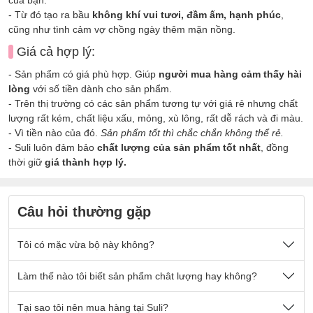
- Từ đó tạo ra bầu
không khí vui tươi, đầm ấm, hạnh phúc
,
cũng như tình cảm vợ chồng ngày thêm mặn nồng.
Giá cả hợp lý:
- Sản phẩm có giá phù hợp. Giúp
người mua hàng cảm thấy hài
lòng
với số tiền dành cho sản phẩm.
- Trên thị trường có các sản phẩm tương tự với giá rẻ nhưng chất
lượng rất kém, chất liệu xấu, mỏng, xù lông, rất dễ rách và đi màu.
- Vì tiền nào của đó.
Sản phẩm tốt thì chắc chắn không thể rẻ.
- Suli luôn đảm bảo
chất lượng của sản phẩm tốt nhất
, đồng
thời giữ
giá thành hợp lý.
Câu hỏi thường gặp
Tôi có mặc vừa bộ này không?
Nếu quý khách có cân nặng nằm trong số kg ở mô tả sản
Làm thế nào tôi biết sản phẩm chât lượng hay không?
phẩm thì sẽ mặc vừa đẹp ạ.
Sản phẩm được thiết kế thoải mái phù hợp cho tất cả mọi
- Chất vải tại Suli luôn là
Tại sao tôi nên mua hàng tại Suli?
chất vải loại 1 cao cấp
, được lựa