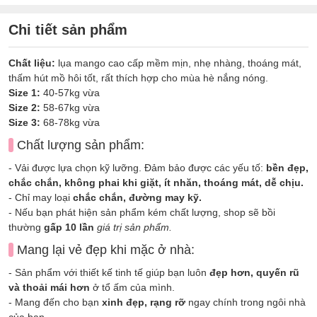
Chi tiết sản phẩm
Chất liệu:
lụa mango cao cấp mềm mịn, nhẹ nhàng, thoáng mát,
thấm hút mồ hôi tốt, rất thích hợp cho mùa hè nắng nóng.
Size 1:
40-57kg vừa
Size 2:
58-67kg vừa
Size 3:
68-78kg vừa
Chất lượng sản phẩm:
- Vải được lựa chọn kỹ lưỡng. Đảm bảo được các yếu tố:
bền đẹp,
chắc chắn, không phai khi giặt, ít nhăn, thoáng mát, dễ chịu.
- Chỉ may loại
chắc chắn, đường may kỹ.
- Nếu bạn phát hiện sản phẩm kém chất lượng, shop sẽ bồi
thường
gấp 10 lần
giá trị sản phẩm.
Mang lại vẻ đẹp khi mặc ở nhà:
- Sản phẩm với thiết kế tinh tế giúp bạn luôn
đẹp hơn, quyến rũ
và thoải mái hơn
ở tổ ấm của mình.
- Mang đến cho bạn
xinh đẹp, rạng rỡ
ngay chính trong ngôi nhà
của bạn.