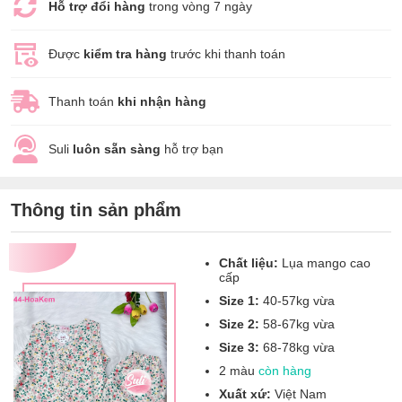
Hỗ trợ đổi hàng
trong vòng 7 ngày
Được
kiểm tra hàng
trước khi thanh toán
Thanh toán
khi nhận hàng
Suli
luôn sẵn sàng
hỗ trợ bạn
Thông tin sản phẩm
Chất liệu:
Lụa mango cao
cấp
Size 1:
40-57kg vừa
Size 2:
58-67kg vừa
Size 3:
68-78kg vừa
2 màu
còn hàng
Xuất xứ:
Việt Nam