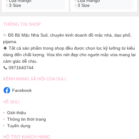
Lụa mango
Lụa mango
3 Size
3 Size
THÔNG TIN SHOP
✨ Đồ Bộ Mặc Nhà Suli, chuyên kinh doanh đồ mặc nhà, dạo phố,
pijama.
🍀 Tất cả sản phẩm trong shop đều được chọn lọc kỹ lưỡng từ kiểu
dáng đến chất lượng. Vừa tôn nét đẹp cho người mặc vừa mang lại
cảm giác dễ chịu.
📞 0971640744
KÊNH MẠNG XÃ HỘI CỦA SULI:
Facebook
VỀ SULI
Giới thiệu
Thông tin thời trang
Tuyển dụng
HỖ TRỢ KHÁCH HÀNG