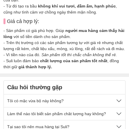
- Từ đó tạo ra bầu
không khí vui tươi, đầm ấm, hạnh phúc
,
cũng như tình cảm vợ chồng ngày thêm mặn nồng.
Giá cả hợp lý:
- Sản phẩm có giá phù hợp. Giúp
người mua hàng cảm thấy hài
lòng
với số tiền dành cho sản phẩm.
- Trên thị trường có các sản phẩm tương tự với giá rẻ nhưng chất
lượng rất kém, chất liệu xấu, mỏng, xù lông, rất dễ rách và đi màu.
- Vì tiền nào của đó.
Sản phẩm tốt thì chắc chắn không thể rẻ.
- Suli luôn đảm bảo
chất lượng của sản phẩm tốt nhất
, đồng
thời giữ
giá thành hợp lý.
Câu hỏi thường gặp
Tôi có mặc vừa bộ này không?
Nếu quý khách có cân nặng nằm trong số kg ở mô tả sản
Làm thế nào tôi biết sản phẩm chât lượng hay không?
phẩm thì sẽ mặc vừa đẹp ạ.
Sản phẩm được thiết kế thoải mái phù hợp cho tất cả mọi
- Chất vải tại Suli luôn là
Tại sao tôi nên mua hàng tại Suli?
chất vải loại 1 cao cấp
, được lựa