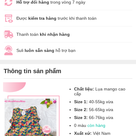
Hỗ trợ đổi hàng
trong vòng 7 ngày
Được
kiểm tra hàng
trước khi thanh toán
Thanh toán
khi nhận hàng
Suli
luôn sẵn sàng
hỗ trợ bạn
Thông tin sản phẩm
Chất liệu:
Lụa mango cao
cấp
Size 1:
40-55kg vừa
Size 2:
56-65kg vừa
Size 3:
66-76kg vừa
0 màu
còn hàng
Xuất xứ:
Việt Nam