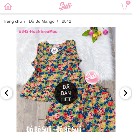
0
Trang chủ
Đồ Bộ Mango
B842
ĐÃ
BÁN
HẾT