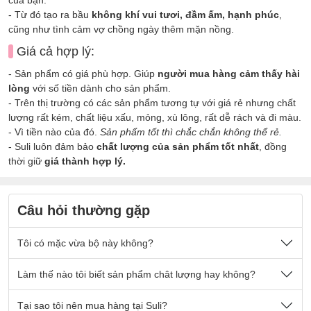
- Từ đó tạo ra bầu
không khí vui tươi, đầm ấm, hạnh phúc
,
cũng như tình cảm vợ chồng ngày thêm mặn nồng.
Giá cả hợp lý:
- Sản phẩm có giá phù hợp. Giúp
người mua hàng cảm thấy hài
lòng
với số tiền dành cho sản phẩm.
- Trên thị trường có các sản phẩm tương tự với giá rẻ nhưng chất
lượng rất kém, chất liệu xấu, mỏng, xù lông, rất dễ rách và đi màu.
- Vì tiền nào của đó.
Sản phẩm tốt thì chắc chắn không thể rẻ.
- Suli luôn đảm bảo
chất lượng của sản phẩm tốt nhất
, đồng
thời giữ
giá thành hợp lý.
Câu hỏi thường gặp
Tôi có mặc vừa bộ này không?
Nếu quý khách có cân nặng nằm trong số kg ở mô tả sản
Làm thế nào tôi biết sản phẩm chât lượng hay không?
phẩm thì sẽ mặc vừa đẹp ạ.
Sản phẩm được thiết kế thoải mái phù hợp cho tất cả mọi
- Chất vải tại Suli luôn là
Tại sao tôi nên mua hàng tại Suli?
chất vải loại 1 cao cấp
, được lựa