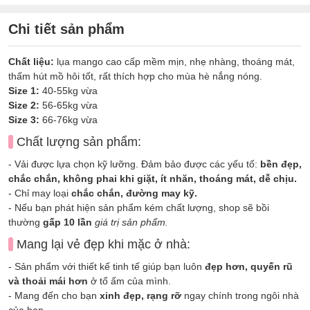
Chi tiết sản phẩm
Chất liệu:
lụa mango cao cấp mềm mịn, nhẹ nhàng, thoáng mát,
thấm hút mồ hôi tốt, rất thích hợp cho mùa hè nắng nóng.
Size 1:
40-55kg vừa
Size 2:
56-65kg vừa
Size 3:
66-76kg vừa
Chất lượng sản phẩm:
- Vải được lựa chọn kỹ lưỡng. Đảm bảo được các yếu tố:
bền đẹp,
chắc chắn, không phai khi giặt, ít nhăn, thoáng mát, dễ chịu.
- Chỉ may loại
chắc chắn, đường may kỹ.
- Nếu bạn phát hiện sản phẩm kém chất lượng, shop sẽ bồi
thường
gấp 10 lần
giá trị sản phẩm.
Mang lại vẻ đẹp khi mặc ở nhà:
- Sản phẩm với thiết kế tinh tế giúp bạn luôn
đẹp hơn, quyến rũ
và thoải mái hơn
ở tổ ấm của mình.
- Mang đến cho bạn
xinh đẹp, rạng rỡ
ngay chính trong ngôi nhà
của bạn.