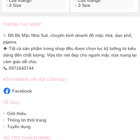
Lụa mango
Lụa mango
3 Size
3 Size
THÔNG TIN SHOP
✨ Đồ Bộ Mặc Nhà Suli, chuyên kinh doanh đồ mặc nhà, dạo phố,
pijama.
🍀 Tất cả sản phẩm trong shop đều được chọn lọc kỹ lưỡng từ kiểu
dáng đến chất lượng. Vừa tôn nét đẹp cho người mặc vừa mang lại
cảm giác dễ chịu.
📞 0971640744
KÊNH MẠNG XÃ HỘI CỦA SULI:
Facebook
VỀ SULI
Giới thiệu
Thông tin thời trang
Tuyển dụng
HỖ TRỢ KHÁCH HÀNG