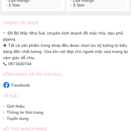
Lụa mango
Lụa mango
3 Size
3 Size
THÔNG TIN SHOP
✨ Đồ Bộ Mặc Nhà Suli, chuyên kinh doanh đồ mặc nhà, dạo phố,
pijama.
🍀 Tất cả sản phẩm trong shop đều được chọn lọc kỹ lưỡng từ kiểu
dáng đến chất lượng. Vừa tôn nét đẹp cho người mặc vừa mang lại
cảm giác dễ chịu.
📞 0971640744
KÊNH MẠNG XÃ HỘI CỦA SULI:
Facebook
VỀ SULI
Giới thiệu
Thông tin thời trang
Tuyển dụng
HỖ TRỢ KHÁCH HÀNG