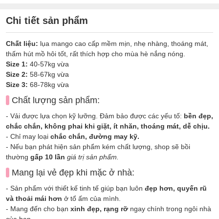
Chi tiết sản phẩm
Chất liệu:
lụa mango cao cấp mềm mịn, nhẹ nhàng, thoáng mát,
thấm hút mồ hôi tốt, rất thích hợp cho mùa hè nắng nóng.
Size 1:
40-57kg vừa
Size 2:
58-67kg vừa
Size 3:
68-78kg vừa
Chất lượng sản phẩm:
- Vải được lựa chọn kỹ lưỡng. Đảm bảo được các yếu tố:
bền đẹp,
chắc chắn, không phai khi giặt, ít nhăn, thoáng mát, dễ chịu.
- Chỉ may loại
chắc chắn, đường may kỹ.
- Nếu bạn phát hiện sản phẩm kém chất lượng, shop sẽ bồi
thường
gấp 10 lần
giá trị sản phẩm.
Mang lại vẻ đẹp khi mặc ở nhà:
- Sản phẩm với thiết kế tinh tế giúp bạn luôn
đẹp hơn, quyến rũ
và thoải mái hơn
ở tổ ấm của mình.
- Mang đến cho bạn
xinh đẹp, rạng rỡ
ngay chính trong ngôi nhà
của bạn.