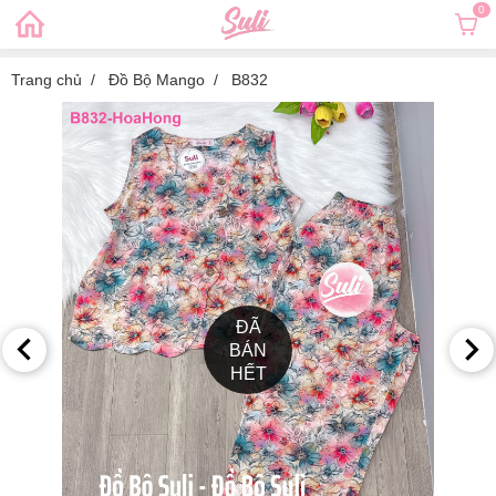
0
Trang chủ
Đồ Bộ Mango
B832
ĐÃ
BÁN
HẾT