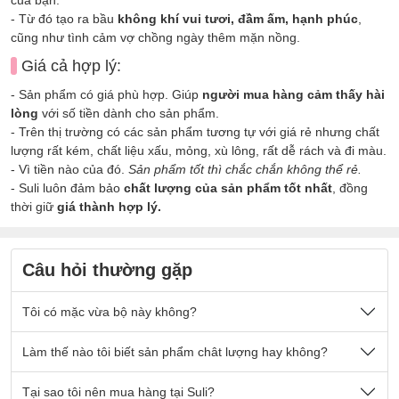
- Từ đó tạo ra bầu
không khí vui tươi, đầm ấm, hạnh phúc
,
cũng như tình cảm vợ chồng ngày thêm mặn nồng.
Giá cả hợp lý:
- Sản phẩm có giá phù hợp. Giúp
người mua hàng cảm thấy hài
lòng
với số tiền dành cho sản phẩm.
- Trên thị trường có các sản phẩm tương tự với giá rẻ nhưng chất
lượng rất kém, chất liệu xấu, mỏng, xù lông, rất dễ rách và đi màu.
- Vì tiền nào của đó.
Sản phẩm tốt thì chắc chắn không thể rẻ.
- Suli luôn đảm bảo
chất lượng của sản phẩm tốt nhất
, đồng
thời giữ
giá thành hợp lý.
Câu hỏi thường gặp
Tôi có mặc vừa bộ này không?
Nếu quý khách có cân nặng nằm trong số kg ở mô tả sản
Làm thế nào tôi biết sản phẩm chât lượng hay không?
phẩm thì sẽ mặc vừa đẹp ạ.
Sản phẩm được thiết kế thoải mái phù hợp cho tất cả mọi
- Chất vải tại Suli luôn là
Tại sao tôi nên mua hàng tại Suli?
chất vải loại 1 cao cấp
, được lựa