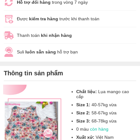
Hỗ trợ đổi hàng
trong vòng 7 ngày
Được
kiểm tra hàng
trước khi thanh toán
Thanh toán
khi nhận hàng
Suli
luôn sẵn sàng
hỗ trợ bạn
Thông tin sản phẩm
Chất liệu:
Lụa mango cao
cấp
Size 1:
40-57kg vừa
Size 2:
58-67kg vừa
Size 3:
68-78kg vừa
0 màu
còn hàng
Xuất xứ:
Việt Nam