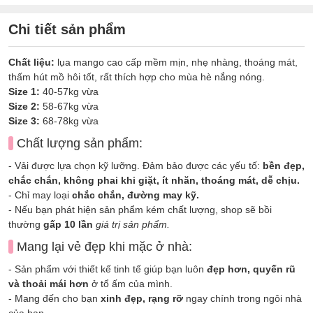
Chi tiết sản phẩm
Chất liệu:
lụa mango cao cấp mềm mịn, nhẹ nhàng, thoáng mát,
thấm hút mồ hôi tốt, rất thích hợp cho mùa hè nắng nóng.
Size 1:
40-57kg vừa
Size 2:
58-67kg vừa
Size 3:
68-78kg vừa
Chất lượng sản phẩm:
- Vải được lựa chọn kỹ lưỡng. Đảm bảo được các yếu tố:
bền đẹp,
chắc chắn, không phai khi giặt, ít nhăn, thoáng mát, dễ chịu.
- Chỉ may loại
chắc chắn, đường may kỹ.
- Nếu bạn phát hiện sản phẩm kém chất lượng, shop sẽ bồi
thường
gấp 10 lần
giá trị sản phẩm.
Mang lại vẻ đẹp khi mặc ở nhà:
- Sản phẩm với thiết kế tinh tế giúp bạn luôn
đẹp hơn, quyến rũ
và thoải mái hơn
ở tổ ấm của mình.
- Mang đến cho bạn
xinh đẹp, rạng rỡ
ngay chính trong ngôi nhà
của bạn.