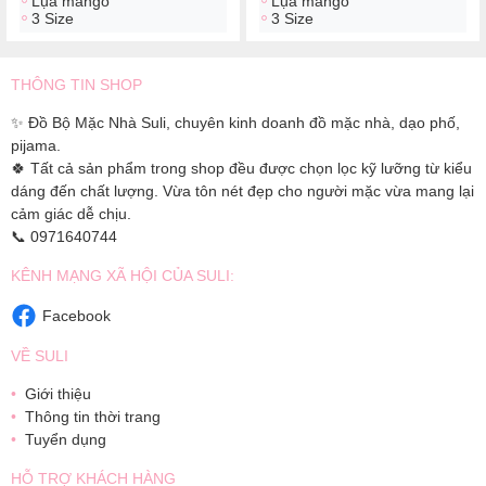
Lụa mango
Lụa mango
3 Size
3 Size
THÔNG TIN SHOP
✨ Đồ Bộ Mặc Nhà Suli, chuyên kinh doanh đồ mặc nhà, dạo phố,
pijama.
🍀 Tất cả sản phẩm trong shop đều được chọn lọc kỹ lưỡng từ kiểu
dáng đến chất lượng. Vừa tôn nét đẹp cho người mặc vừa mang lại
cảm giác dễ chịu.
📞 0971640744
KÊNH MẠNG XÃ HỘI CỦA SULI:
Facebook
VỀ SULI
Giới thiệu
Thông tin thời trang
Tuyển dụng
HỖ TRỢ KHÁCH HÀNG