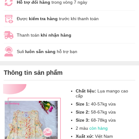
Hỗ trợ đổi hàng
trong vòng 7 ngày
Được
kiểm tra hàng
trước khi thanh toán
Thanh toán
khi nhận hàng
Suli
luôn sẵn sàng
hỗ trợ bạn
Thông tin sản phẩm
Chất liệu:
Lụa mango cao
cấp
Size 1:
40-57kg vừa
Size 2:
58-67kg vừa
Size 3:
68-78kg vừa
2 màu
còn hàng
Xuất xứ:
Việt Nam