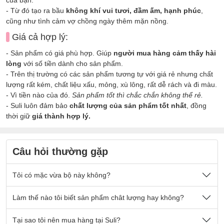
- Từ đó tạo ra bầu
không khí vui tươi, đầm ấm, hạnh phúc
,
cũng như tình cảm vợ chồng ngày thêm mặn nồng.
Giá cả hợp lý:
- Sản phẩm có giá phù hợp. Giúp
người mua hàng cảm thấy hài
lòng
với số tiền dành cho sản phẩm.
- Trên thị trường có các sản phẩm tương tự với giá rẻ nhưng chất
lượng rất kém, chất liệu xấu, mỏng, xù lông, rất dễ rách và đi màu.
- Vì tiền nào của đó.
Sản phẩm tốt thì chắc chắn không thể rẻ.
- Suli luôn đảm bảo
chất lượng của sản phẩm tốt nhất
, đồng
thời giữ
giá thành hợp lý.
Câu hỏi thường gặp
Tôi có mặc vừa bộ này không?
Nếu quý khách có cân nặng nằm trong số kg ở mô tả sản
Làm thế nào tôi biết sản phẩm chât lượng hay không?
phẩm thì sẽ mặc vừa đẹp ạ.
Sản phẩm được thiết kế thoải mái phù hợp cho tất cả mọi
- Chất vải tại Suli luôn là
Tại sao tôi nên mua hàng tại Suli?
chất vải loại 1 cao cấp
, được lựa