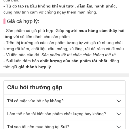
- Từ đó tạo ra bầu
không khí vui tươi, đầm ấm, hạnh phúc
,
cũng như tình cảm vợ chồng ngày thêm mặn nồng.
Giá cả hợp lý:
- Sản phẩm có giá phù hợp. Giúp
người mua hàng cảm thấy hài
lòng
với số tiền dành cho sản phẩm.
- Trên thị trường có các sản phẩm tương tự với giá rẻ nhưng chất
lượng rất kém, chất liệu xấu, mỏng, xù lông, rất dễ rách và đi màu.
- Vì tiền nào của đó.
Sản phẩm tốt thì chắc chắn không thể rẻ.
- Suli luôn đảm bảo
chất lượng của sản phẩm tốt nhất
, đồng
thời giữ
giá thành hợp lý.
Câu hỏi thường gặp
Tôi có mặc vừa bộ này không?
Nếu quý khách có cân nặng nằm trong số kg ở mô tả sản
Làm thế nào tôi biết sản phẩm chât lượng hay không?
phẩm thì sẽ mặc vừa đẹp ạ.
Sản phẩm được thiết kế thoải mái phù hợp cho tất cả mọi
- Chất vải tại Suli luôn là
Tại sao tôi nên mua hàng tại Suli?
chất vải loại 1 cao cấp
, được lựa