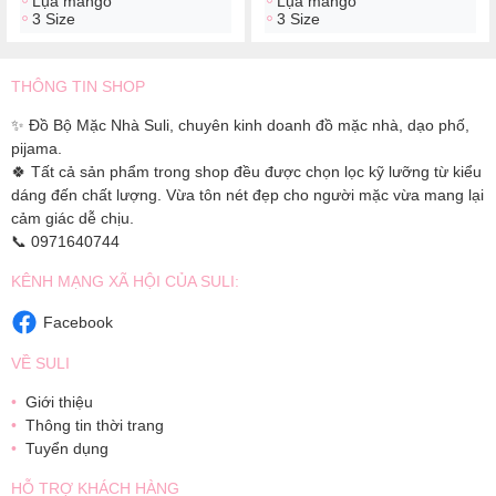
Lụa mango
Lụa mango
3 Size
3 Size
THÔNG TIN SHOP
✨ Đồ Bộ Mặc Nhà Suli, chuyên kinh doanh đồ mặc nhà, dạo phố,
pijama.
🍀 Tất cả sản phẩm trong shop đều được chọn lọc kỹ lưỡng từ kiểu
dáng đến chất lượng. Vừa tôn nét đẹp cho người mặc vừa mang lại
cảm giác dễ chịu.
📞 0971640744
KÊNH MẠNG XÃ HỘI CỦA SULI:
Facebook
VỀ SULI
Giới thiệu
Thông tin thời trang
Tuyển dụng
HỖ TRỢ KHÁCH HÀNG