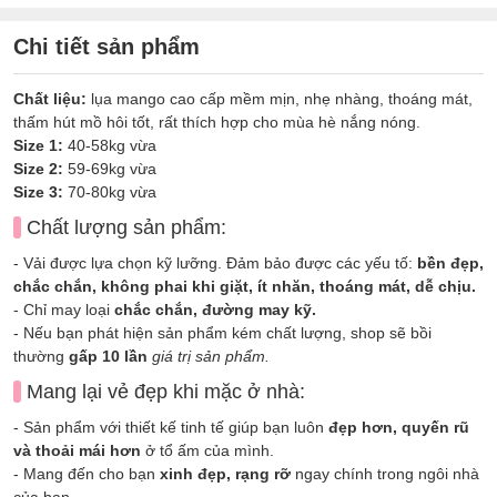
Chi tiết sản phẩm
Chất liệu:
lụa mango cao cấp mềm mịn, nhẹ nhàng, thoáng mát,
thấm hút mồ hôi tốt, rất thích hợp cho mùa hè nắng nóng.
Size 1:
40-58kg vừa
Size 2:
59-69kg vừa
Size 3:
70-80kg vừa
Chất lượng sản phẩm:
- Vải được lựa chọn kỹ lưỡng. Đảm bảo được các yếu tố:
bền đẹp,
chắc chắn, không phai khi giặt, ít nhăn, thoáng mát, dễ chịu.
- Chỉ may loại
chắc chắn, đường may kỹ.
- Nếu bạn phát hiện sản phẩm kém chất lượng, shop sẽ bồi
thường
gấp 10 lần
giá trị sản phẩm.
Mang lại vẻ đẹp khi mặc ở nhà:
- Sản phẩm với thiết kế tinh tế giúp bạn luôn
đẹp hơn, quyến rũ
và thoải mái hơn
ở tổ ấm của mình.
- Mang đến cho bạn
xinh đẹp, rạng rỡ
ngay chính trong ngôi nhà
của bạn.