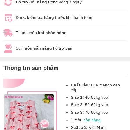
Hỗ trợ đổi hàng
trong vòng 7 ngày
Được
kiểm tra hàng
trước khi thanh toán
Thanh toán
khi nhận hàng
Suli
luôn sẵn sàng
hỗ trợ bạn
Thông tin sản phẩm
Chất liệu:
Lụa mango cao
cấp
Size 1:
40-58kg vừa
Size 2:
59-69kg vừa
Size 3:
70-80kg vừa
1 màu
còn hàng
Xuất xứ:
Việt Nam