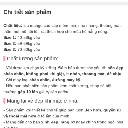
Chi tiết sản phẩm
Chất liệu:
lụa mango cao cấp mềm mịn, nhẹ nhàng, thoáng mát,
thấm hút mồ hôi tốt, rất thích hợp cho mùa hè nắng nóng.
Size 1:
40-58kg vừa
Size 2:
59-69kg vừa
Size 3:
70-80kg vừa
Chất lượng sản phẩm:
- Vải được lựa chọn kỹ lưỡng. Đảm bảo được các yếu tố:
bền đẹp,
chắc chắn, không phai khi giặt, ít nhăn, thoáng mát, dễ chịu.
- Chỉ may loại
chắc chắn, đường may kỹ.
- Nếu bạn phát hiện sản phẩm kém chất lượng, shop sẽ bồi
thường
gấp 10 lần
giá trị sản phẩm.
Mang lại vẻ đẹp khi mặc ở nhà:
- Sản phẩm với thiết kế tinh tế giúp bạn luôn
đẹp hơn, quyến rũ
và thoải mái hơn
ở tổ ấm của mình.
- Mang đến cho bạn
xinh đẹp, rạng rỡ
ngay chính trong ngôi nhà
của bạn.