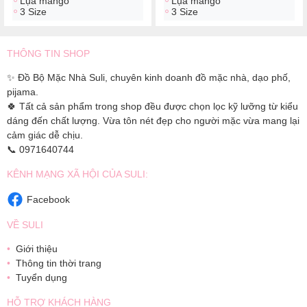
Lụa mango
Lụa mango
3 Size
3 Size
THÔNG TIN SHOP
✨ Đồ Bộ Mặc Nhà Suli, chuyên kinh doanh đồ mặc nhà, dạo phố,
pijama.
🍀 Tất cả sản phẩm trong shop đều được chọn lọc kỹ lưỡng từ kiểu
dáng đến chất lượng. Vừa tôn nét đẹp cho người mặc vừa mang lại
cảm giác dễ chịu.
📞 0971640744
KÊNH MẠNG XÃ HỘI CỦA SULI:
Facebook
VỀ SULI
Giới thiệu
Thông tin thời trang
Tuyển dụng
HỖ TRỢ KHÁCH HÀNG