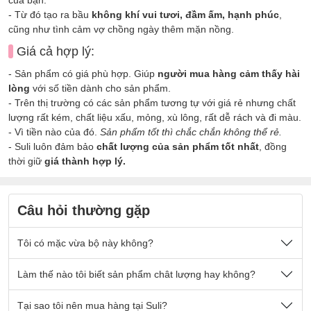
- Từ đó tạo ra bầu
không khí vui tươi, đầm ấm, hạnh phúc
,
cũng như tình cảm vợ chồng ngày thêm mặn nồng.
Giá cả hợp lý:
- Sản phẩm có giá phù hợp. Giúp
người mua hàng cảm thấy hài
lòng
với số tiền dành cho sản phẩm.
- Trên thị trường có các sản phẩm tương tự với giá rẻ nhưng chất
lượng rất kém, chất liệu xấu, mỏng, xù lông, rất dễ rách và đi màu.
- Vì tiền nào của đó.
Sản phẩm tốt thì chắc chắn không thể rẻ.
- Suli luôn đảm bảo
chất lượng của sản phẩm tốt nhất
, đồng
thời giữ
giá thành hợp lý.
Câu hỏi thường gặp
Tôi có mặc vừa bộ này không?
Nếu quý khách có cân nặng nằm trong số kg ở mô tả sản
Làm thế nào tôi biết sản phẩm chât lượng hay không?
phẩm thì sẽ mặc vừa đẹp ạ.
Sản phẩm được thiết kế thoải mái phù hợp cho tất cả mọi
- Chất vải tại Suli luôn là
Tại sao tôi nên mua hàng tại Suli?
chất vải loại 1 cao cấp
, được lựa