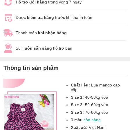
Hỗ trợ đổi hàng
trong vòng 7 ngày
Được
kiểm tra hàng
trước khi thanh toán
Thanh toán
khi nhận hàng
Suli
luôn sẵn sàng
hỗ trợ bạn
Thông tin sản phẩm
Chất liệu:
Lụa mango cao
cấp
Size 1:
40-58kg vừa
Size 2:
59-69kg vừa
Size 3:
70-80kg vừa
0 màu
còn hàng
Xuất xứ:
Việt Nam