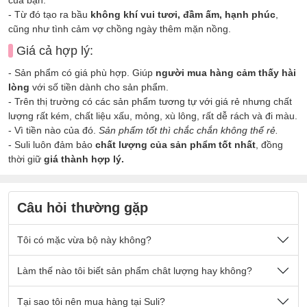
- Từ đó tạo ra bầu
không khí vui tươi, đầm ấm, hạnh phúc
,
cũng như tình cảm vợ chồng ngày thêm mặn nồng.
Giá cả hợp lý:
- Sản phẩm có giá phù hợp. Giúp
người mua hàng cảm thấy hài
lòng
với số tiền dành cho sản phẩm.
- Trên thị trường có các sản phẩm tương tự với giá rẻ nhưng chất
lượng rất kém, chất liệu xấu, mỏng, xù lông, rất dễ rách và đi màu.
- Vì tiền nào của đó.
Sản phẩm tốt thì chắc chắn không thể rẻ.
- Suli luôn đảm bảo
chất lượng của sản phẩm tốt nhất
, đồng
thời giữ
giá thành hợp lý.
Câu hỏi thường gặp
Tôi có mặc vừa bộ này không?
Nếu quý khách có cân nặng nằm trong số kg ở mô tả sản
Làm thế nào tôi biết sản phẩm chât lượng hay không?
phẩm thì sẽ mặc vừa đẹp ạ.
Sản phẩm được thiết kế thoải mái phù hợp cho tất cả mọi
- Chất vải tại Suli luôn là
Tại sao tôi nên mua hàng tại Suli?
chất vải loại 1 cao cấp
, được lựa