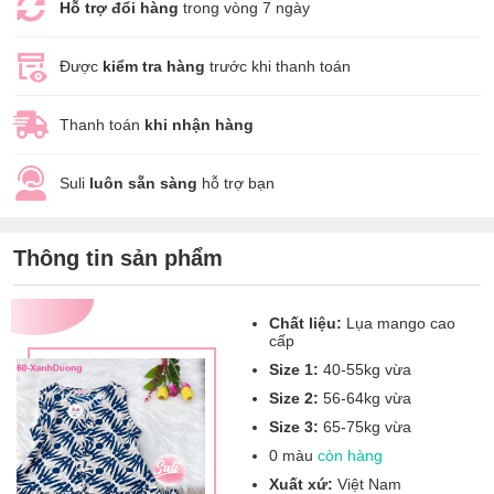
Hỗ trợ đổi hàng
trong vòng 7 ngày
Được
kiểm tra hàng
trước khi thanh toán
Thanh toán
khi nhận hàng
Suli
luôn sẵn sàng
hỗ trợ bạn
Thông tin sản phẩm
Chất liệu:
Lụa mango cao
cấp
Size 1:
40-55kg vừa
Size 2:
56-64kg vừa
Size 3:
65-75kg vừa
0 màu
còn hàng
Xuất xứ:
Việt Nam