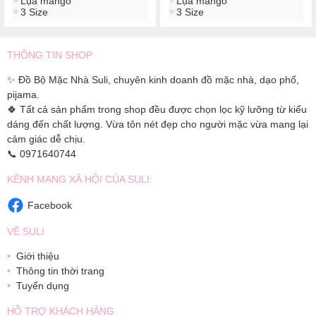
Lụa mango
Lụa mango
3 Size
3 Size
THÔNG TIN SHOP
✨ Đồ Bộ Mặc Nhà Suli, chuyên kinh doanh đồ mặc nhà, dạo phố,
pijama.
🍀 Tất cả sản phẩm trong shop đều được chọn lọc kỹ lưỡng từ kiểu
dáng đến chất lượng. Vừa tôn nét đẹp cho người mặc vừa mang lại
cảm giác dễ chịu.
📞 0971640744
KÊNH MẠNG XÃ HỘI CỦA SULI:
Facebook
VỀ SULI
Giới thiệu
Thông tin thời trang
Tuyển dụng
HỖ TRỢ KHÁCH HÀNG