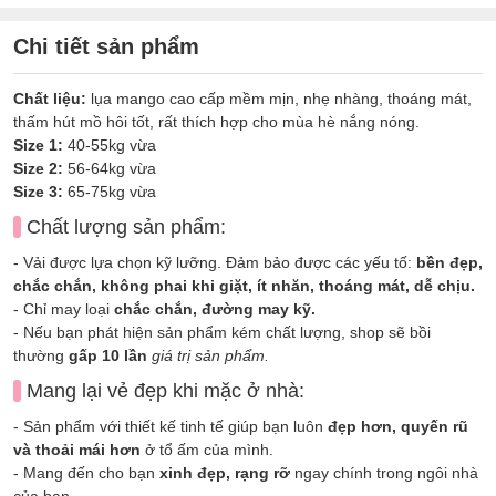
Chi tiết sản phẩm
Chất liệu:
lụa mango cao cấp mềm mịn, nhẹ nhàng, thoáng mát,
thấm hút mồ hôi tốt, rất thích hợp cho mùa hè nắng nóng.
Size 1:
40-55kg vừa
Size 2:
56-64kg vừa
Size 3:
65-75kg vừa
Chất lượng sản phẩm:
- Vải được lựa chọn kỹ lưỡng. Đảm bảo được các yếu tố:
bền đẹp,
chắc chắn, không phai khi giặt, ít nhăn, thoáng mát, dễ chịu.
- Chỉ may loại
chắc chắn, đường may kỹ.
- Nếu bạn phát hiện sản phẩm kém chất lượng, shop sẽ bồi
thường
gấp 10 lần
giá trị sản phẩm.
Mang lại vẻ đẹp khi mặc ở nhà:
- Sản phẩm với thiết kế tinh tế giúp bạn luôn
đẹp hơn, quyến rũ
và thoải mái hơn
ở tổ ấm của mình.
- Mang đến cho bạn
xinh đẹp, rạng rỡ
ngay chính trong ngôi nhà
của bạn.