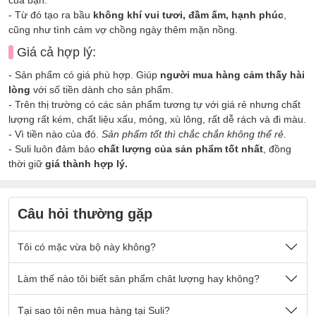
- Từ đó tạo ra bầu
không khí vui tươi, đầm ấm, hạnh phúc
,
cũng như tình cảm vợ chồng ngày thêm mặn nồng.
Giá cả hợp lý:
- Sản phẩm có giá phù hợp. Giúp
người mua hàng cảm thấy hài
lòng
với số tiền dành cho sản phẩm.
- Trên thị trường có các sản phẩm tương tự với giá rẻ nhưng chất
lượng rất kém, chất liệu xấu, mỏng, xù lông, rất dễ rách và đi màu.
- Vì tiền nào của đó.
Sản phẩm tốt thì chắc chắn không thể rẻ.
- Suli luôn đảm bảo
chất lượng của sản phẩm tốt nhất
, đồng
thời giữ
giá thành hợp lý.
Câu hỏi thường gặp
Tôi có mặc vừa bộ này không?
Nếu quý khách có cân nặng nằm trong số kg ở mô tả sản
Làm thế nào tôi biết sản phẩm chât lượng hay không?
phẩm thì sẽ mặc vừa đẹp ạ.
Sản phẩm được thiết kế thoải mái phù hợp cho tất cả mọi
- Chất vải tại Suli luôn là
Tại sao tôi nên mua hàng tại Suli?
chất vải loại 1 cao cấp
, được lựa