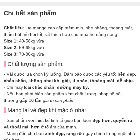
Chi tiết sản phẩm
Chất liệu:
lụa mango cao cấp mềm mịn, nhẹ nhàng, thoáng mát,
thấm hút mồ hôi tốt, rất thích hợp cho mùa hè nắng nóng.
Size 1:
40-58kg vừa
Size 2:
59-69kg vừa
Size 3:
70-80kg vừa
Chất lượng sản phẩm:
- Vải được lựa chọn kỹ lưỡng. Đảm bảo được các yếu tố:
bền đẹp,
chắc chắn, không phai khi giặt, ít nhăn, thoáng mát, dễ chịu.
- Chỉ may loại
chắc chắn, đường may kỹ.
- Nếu bạn phát hiện sản phẩm kém chất lượng, shop sẽ bồi
thường
gấp 10 lần
giá trị sản phẩm.
Mang lại vẻ đẹp khi mặc ở nhà:
- Sản phẩm với thiết kế tinh tế giúp bạn luôn
đẹp hơn, quyến rũ
và thoải mái hơn
ở tổ ấm của mình.
- Mang đến cho bạn
xinh đẹp, rạng rỡ
ngay chính trong ngôi nhà
của bạn.