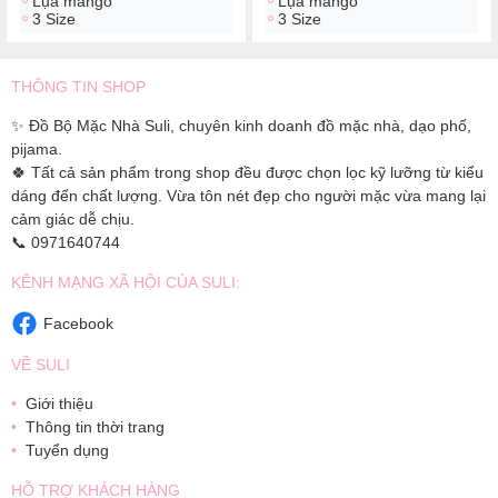
Lụa mango
Lụa mango
3 Size
3 Size
THÔNG TIN SHOP
✨ Đồ Bộ Mặc Nhà Suli, chuyên kinh doanh đồ mặc nhà, dạo phố,
pijama.
🍀 Tất cả sản phẩm trong shop đều được chọn lọc kỹ lưỡng từ kiểu
dáng đến chất lượng. Vừa tôn nét đẹp cho người mặc vừa mang lại
cảm giác dễ chịu.
📞 0971640744
KÊNH MẠNG XÃ HỘI CỦA SULI:
Facebook
VỀ SULI
Giới thiệu
Thông tin thời trang
Tuyển dụng
HỖ TRỢ KHÁCH HÀNG