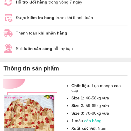
Hỗ trợ đổi hàng
trong vòng 7 ngày
Được
kiểm tra hàng
trước khi thanh toán
Thanh toán
khi nhận hàng
Suli
luôn sẵn sàng
hỗ trợ bạn
Thông tin sản phẩm
Chất liệu:
Lụa mango cao
cấp
Size 1:
40-58kg vừa
Size 2:
59-69kg vừa
Size 3:
70-80kg vừa
1 màu
còn hàng
Xuất xứ:
Việt Nam