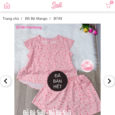
0
Trang chủ
Đồ Bộ Mango
B749
ĐÃ
BÁN
HẾT