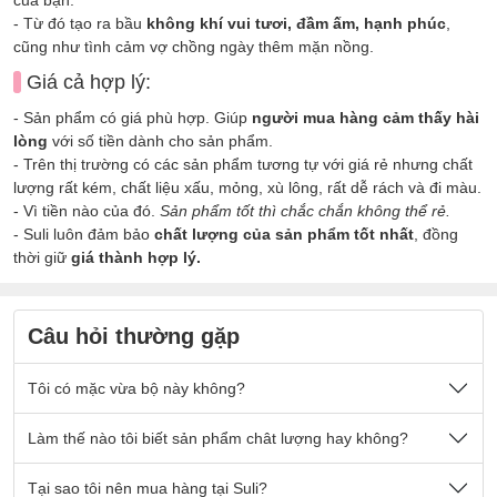
- Từ đó tạo ra bầu
không khí vui tươi, đầm ấm, hạnh phúc
,
cũng như tình cảm vợ chồng ngày thêm mặn nồng.
Giá cả hợp lý:
- Sản phẩm có giá phù hợp. Giúp
người mua hàng cảm thấy hài
lòng
với số tiền dành cho sản phẩm.
- Trên thị trường có các sản phẩm tương tự với giá rẻ nhưng chất
lượng rất kém, chất liệu xấu, mỏng, xù lông, rất dễ rách và đi màu.
- Vì tiền nào của đó.
Sản phẩm tốt thì chắc chắn không thể rẻ.
- Suli luôn đảm bảo
chất lượng của sản phẩm tốt nhất
, đồng
thời giữ
giá thành hợp lý.
Câu hỏi thường gặp
Tôi có mặc vừa bộ này không?
Nếu quý khách có cân nặng nằm trong số kg ở mô tả sản
Làm thế nào tôi biết sản phẩm chât lượng hay không?
phẩm thì sẽ mặc vừa đẹp ạ.
Sản phẩm được thiết kế thoải mái phù hợp cho tất cả mọi
- Chất vải tại Suli luôn là
Tại sao tôi nên mua hàng tại Suli?
chất vải loại 1 cao cấp
, được lựa