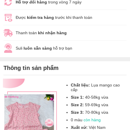
Hỗ trợ đổi hàng
trong vòng 7 ngày
Được
kiểm tra hàng
trước khi thanh toán
Thanh toán
khi nhận hàng
Suli
luôn sẵn sàng
hỗ trợ bạn
Thông tin sản phẩm
Chất liệu:
Lụa mango cao
cấp
Size 1:
40-58kg vừa
Size 2:
59-69kg vừa
Size 3:
70-80kg vừa
0 màu
còn hàng
Xuất xứ:
Việt Nam