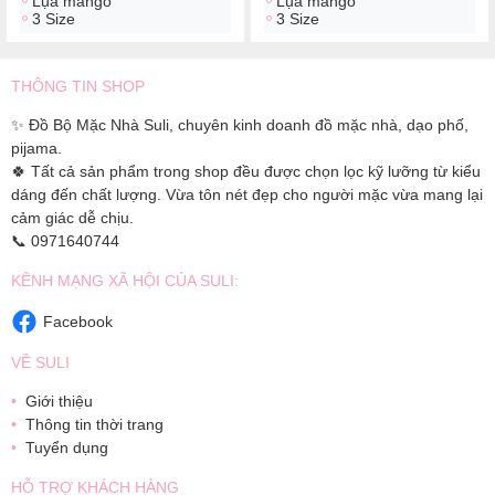
Lụa mango
Lụa mango
3 Size
3 Size
THÔNG TIN SHOP
✨ Đồ Bộ Mặc Nhà Suli, chuyên kinh doanh đồ mặc nhà, dạo phố,
pijama.
🍀 Tất cả sản phẩm trong shop đều được chọn lọc kỹ lưỡng từ kiểu
dáng đến chất lượng. Vừa tôn nét đẹp cho người mặc vừa mang lại
cảm giác dễ chịu.
📞 0971640744
KÊNH MẠNG XÃ HỘI CỦA SULI:
Facebook
VỀ SULI
Giới thiệu
Thông tin thời trang
Tuyển dụng
HỖ TRỢ KHÁCH HÀNG