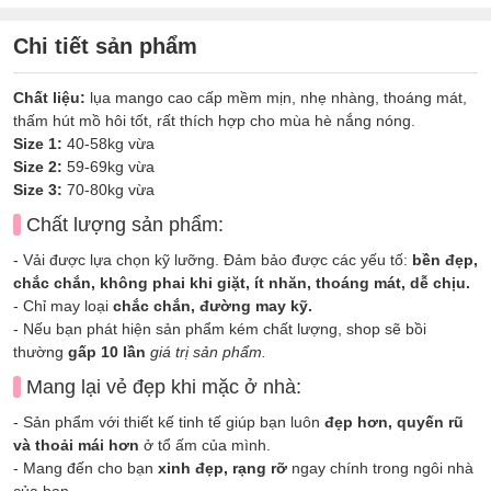
Chi tiết sản phẩm
Chất liệu:
lụa mango cao cấp mềm mịn, nhẹ nhàng, thoáng mát,
thấm hút mồ hôi tốt, rất thích hợp cho mùa hè nắng nóng.
Size 1:
40-58kg vừa
Size 2:
59-69kg vừa
Size 3:
70-80kg vừa
Chất lượng sản phẩm:
- Vải được lựa chọn kỹ lưỡng. Đảm bảo được các yếu tố:
bền đẹp,
chắc chắn, không phai khi giặt, ít nhăn, thoáng mát, dễ chịu.
- Chỉ may loại
chắc chắn, đường may kỹ.
- Nếu bạn phát hiện sản phẩm kém chất lượng, shop sẽ bồi
thường
gấp 10 lần
giá trị sản phẩm.
Mang lại vẻ đẹp khi mặc ở nhà:
- Sản phẩm với thiết kế tinh tế giúp bạn luôn
đẹp hơn, quyến rũ
và thoải mái hơn
ở tổ ấm của mình.
- Mang đến cho bạn
xinh đẹp, rạng rỡ
ngay chính trong ngôi nhà
của bạn.