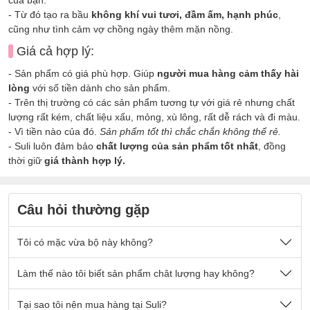
- Từ đó tạo ra bầu
không khí vui tươi, đầm ấm, hạnh phúc
,
cũng như tình cảm vợ chồng ngày thêm mặn nồng.
Giá cả hợp lý:
- Sản phẩm có giá phù hợp. Giúp
người mua hàng cảm thấy hài
lòng
với số tiền dành cho sản phẩm.
- Trên thị trường có các sản phẩm tương tự với giá rẻ nhưng chất
lượng rất kém, chất liệu xấu, mỏng, xù lông, rất dễ rách và đi màu.
- Vì tiền nào của đó.
Sản phẩm tốt thì chắc chắn không thể rẻ.
- Suli luôn đảm bảo
chất lượng của sản phẩm tốt nhất
, đồng
thời giữ
giá thành hợp lý.
Câu hỏi thường gặp
Tôi có mặc vừa bộ này không?
Nếu quý khách có cân nặng nằm trong số kg ở mô tả sản
Làm thế nào tôi biết sản phẩm chât lượng hay không?
phẩm thì sẽ mặc vừa đẹp ạ.
Sản phẩm được thiết kế thoải mái phù hợp cho tất cả mọi
- Chất vải tại Suli luôn là
Tại sao tôi nên mua hàng tại Suli?
chất vải loại 1 cao cấp
, được lựa