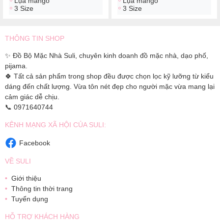
Lụa mango
Lụa mango
3 Size
3 Size
THÔNG TIN SHOP
✨ Đồ Bộ Mặc Nhà Suli, chuyên kinh doanh đồ mặc nhà, dạo phố,
pijama.
🍀 Tất cả sản phẩm trong shop đều được chọn lọc kỹ lưỡng từ kiểu
dáng đến chất lượng. Vừa tôn nét đẹp cho người mặc vừa mang lại
cảm giác dễ chịu.
📞 0971640744
KÊNH MẠNG XÃ HỘI CỦA SULI:
Facebook
VỀ SULI
Giới thiệu
Thông tin thời trang
Tuyển dụng
HỖ TRỢ KHÁCH HÀNG