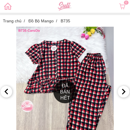
0
Trang chủ
Đồ Bộ Mango
B735
ĐÃ
BÁN
HẾT