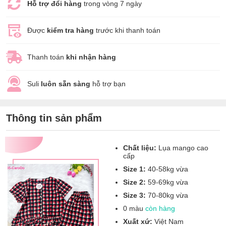
Hỗ trợ đổi hàng
trong vòng 7 ngày
Được
kiểm tra hàng
trước khi thanh toán
Thanh toán
khi nhận hàng
Suli
luôn sẵn sàng
hỗ trợ bạn
Thông tin sản phẩm
Chất liệu:
Lụa mango cao
cấp
Size 1:
40-58kg vừa
Size 2:
59-69kg vừa
Size 3:
70-80kg vừa
0 màu
còn hàng
Xuất xứ:
Việt Nam