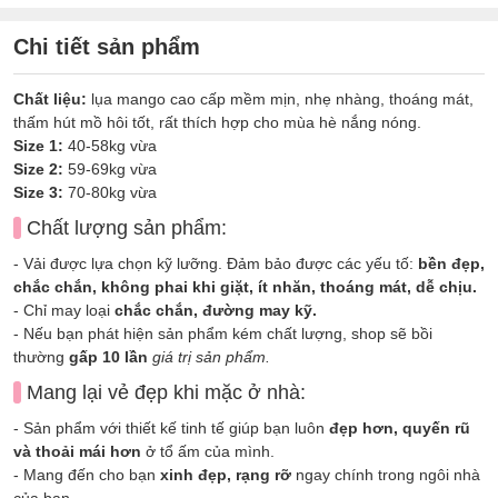
Chi tiết sản phẩm
Chất liệu:
lụa mango cao cấp mềm mịn, nhẹ nhàng, thoáng mát,
thấm hút mồ hôi tốt, rất thích hợp cho mùa hè nắng nóng.
Size 1:
40-58kg vừa
Size 2:
59-69kg vừa
Size 3:
70-80kg vừa
Chất lượng sản phẩm:
- Vải được lựa chọn kỹ lưỡng. Đảm bảo được các yếu tố:
bền đẹp,
chắc chắn, không phai khi giặt, ít nhăn, thoáng mát, dễ chịu.
- Chỉ may loại
chắc chắn, đường may kỹ.
- Nếu bạn phát hiện sản phẩm kém chất lượng, shop sẽ bồi
thường
gấp 10 lần
giá trị sản phẩm.
Mang lại vẻ đẹp khi mặc ở nhà:
- Sản phẩm với thiết kế tinh tế giúp bạn luôn
đẹp hơn, quyến rũ
và thoải mái hơn
ở tổ ấm của mình.
- Mang đến cho bạn
xinh đẹp, rạng rỡ
ngay chính trong ngôi nhà
của bạn.