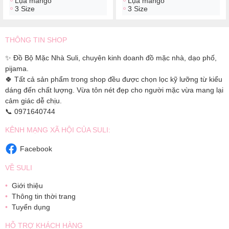
Lụa mango
Lụa mango
3 Size
3 Size
THÔNG TIN SHOP
✨ Đồ Bộ Mặc Nhà Suli, chuyên kinh doanh đồ mặc nhà, dạo phố,
pijama.
🍀 Tất cả sản phẩm trong shop đều được chọn lọc kỹ lưỡng từ kiểu
dáng đến chất lượng. Vừa tôn nét đẹp cho người mặc vừa mang lại
cảm giác dễ chịu.
📞 0971640744
KÊNH MẠNG XÃ HỘI CỦA SULI:
Facebook
VỀ SULI
Giới thiệu
Thông tin thời trang
Tuyển dụng
HỖ TRỢ KHÁCH HÀNG