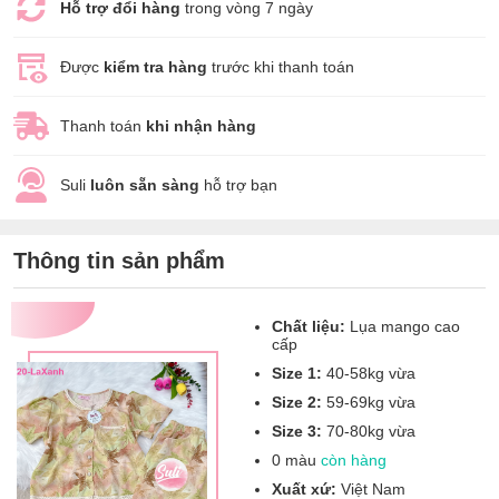
Hỗ trợ đổi hàng
trong vòng 7 ngày
Được
kiểm tra hàng
trước khi thanh toán
Thanh toán
khi nhận hàng
Suli
luôn sẵn sàng
hỗ trợ bạn
Thông tin sản phẩm
Chất liệu:
Lụa mango cao
cấp
Size 1:
40-58kg vừa
Size 2:
59-69kg vừa
Size 3:
70-80kg vừa
0 màu
còn hàng
Xuất xứ:
Việt Nam