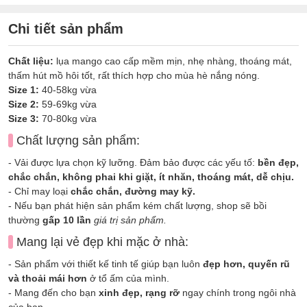
Chi tiết sản phẩm
Chất liệu:
lụa mango cao cấp mềm mịn, nhẹ nhàng, thoáng mát,
thấm hút mồ hôi tốt, rất thích hợp cho mùa hè nắng nóng.
Size 1:
40-58kg vừa
Size 2:
59-69kg vừa
Size 3:
70-80kg vừa
Chất lượng sản phẩm:
- Vải được lựa chọn kỹ lưỡng. Đảm bảo được các yếu tố:
bền đẹp,
chắc chắn, không phai khi giặt, ít nhăn, thoáng mát, dễ chịu.
- Chỉ may loại
chắc chắn, đường may kỹ.
- Nếu bạn phát hiện sản phẩm kém chất lượng, shop sẽ bồi
thường
gấp 10 lần
giá trị sản phẩm.
Mang lại vẻ đẹp khi mặc ở nhà:
- Sản phẩm với thiết kế tinh tế giúp bạn luôn
đẹp hơn, quyến rũ
và thoải mái hơn
ở tổ ấm của mình.
- Mang đến cho bạn
xinh đẹp, rạng rỡ
ngay chính trong ngôi nhà
của bạn.