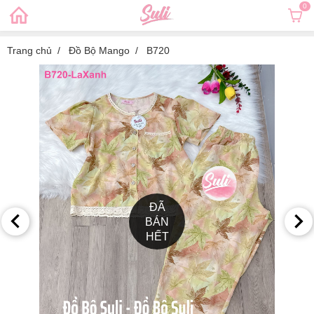
0
Trang chủ
Đồ Bộ Mango
B720
ĐÃ
BÁN
HẾT