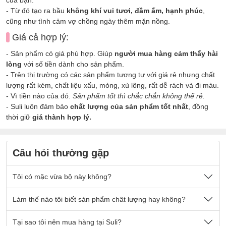
- Từ đó tạo ra bầu
không khí vui tươi, đầm ấm, hạnh phúc
,
cũng như tình cảm vợ chồng ngày thêm mặn nồng.
Giá cả hợp lý:
- Sản phẩm có giá phù hợp. Giúp
người mua hàng cảm thấy hài
lòng
với số tiền dành cho sản phẩm.
- Trên thị trường có các sản phẩm tương tự với giá rẻ nhưng chất
lượng rất kém, chất liệu xấu, mỏng, xù lông, rất dễ rách và đi màu.
- Vì tiền nào của đó.
Sản phẩm tốt thì chắc chắn không thể rẻ.
- Suli luôn đảm bảo
chất lượng của sản phẩm tốt nhất
, đồng
thời giữ
giá thành hợp lý.
Câu hỏi thường gặp
Tôi có mặc vừa bộ này không?
Nếu quý khách có cân nặng nằm trong số kg ở mô tả sản
Làm thế nào tôi biết sản phẩm chât lượng hay không?
phẩm thì sẽ mặc vừa đẹp ạ.
Sản phẩm được thiết kế thoải mái phù hợp cho tất cả mọi
- Chất vải tại Suli luôn là
Tại sao tôi nên mua hàng tại Suli?
chất vải loại 1 cao cấp
, được lựa