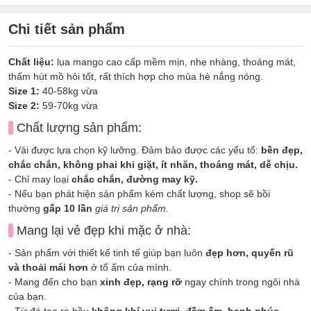
Chi tiết sản phẩm
Chất liệu:
lụa mango cao cấp mềm mịn, nhẹ nhàng, thoáng mát,
thấm hút mồ hôi tốt, rất thích hợp cho mùa hè nắng nóng.
Size 1:
40-58kg vừa
Size 2:
59-70kg vừa
Chất lượng sản phẩm:
- Vải được lựa chọn kỹ lưỡng. Đảm bảo được các yếu tố:
bền đẹp,
chắc chắn, không phai khi giặt, ít nhăn, thoáng mát, dễ chịu.
- Chỉ may loại
chắc chắn, đường may kỹ.
- Nếu bạn phát hiện sản phẩm kém chất lượng, shop sẽ bồi
thường
gấp 10 lần
giá trị sản phẩm.
Mang lại vẻ đẹp khi mặc ở nhà:
- Sản phẩm với thiết kế tinh tế giúp bạn luôn
đẹp hơn, quyến rũ
và thoải mái hơn
ở tổ ấm của mình.
- Mang đến cho bạn
xinh đẹp, rạng rỡ
ngay chính trong ngôi nhà
của bạn.
- Từ đó tạo ra bầu
không khí vui tươi, đầm ấm, hạnh phúc
,