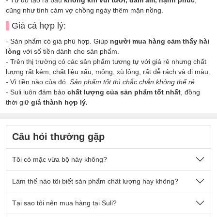
cũng như tình cảm vợ chồng ngày thêm mặn nồng.
Giá cả hợp lý:
- Sản phẩm có giá phù hợp. Giúp
người mua hàng cảm thấy hài
lòng
với số tiền dành cho sản phẩm.
- Trên thị trường có các sản phẩm tương tự với giá rẻ nhưng chất
lượng rất kém, chất liệu xấu, mỏng, xù lông, rất dễ rách và đi màu.
- Vì tiền nào của đó.
Sản phẩm tốt thì chắc chắn không thể rẻ.
- Suli luôn đảm bảo
chất lượng của sản phẩm tốt nhất
, đồng
thời giữ
giá thành hợp lý.
Câu hỏi thường gặp
Tôi có mặc vừa bộ này không?
Nếu quý khách có cân nặng nằm trong số kg ở mô tả sản
Làm thế nào tôi biết sản phẩm chât lượng hay không?
phẩm thì sẽ mặc vừa đẹp ạ.
Sản phẩm được thiết kế thoải mái phù hợp cho tất cả mọi
- Chất vải tại Suli luôn là
Tại sao tôi nên mua hàng tại Suli?
chất vải loại 1 cao cấp
, được lựa
người.
chọn kỹ lưỡng. Đảm bảo các yếu tố:
bền đẹp, không xù lông,