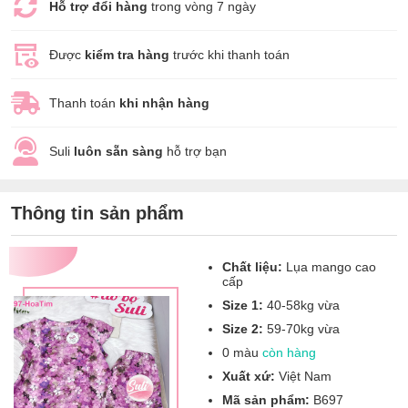
Hỗ trợ đổi hàng
trong vòng 7 ngày
Được
kiểm tra hàng
trước khi thanh toán
Thanh toán
khi nhận hàng
Suli
luôn sẵn sàng
hỗ trợ bạn
Thông tin sản phẩm
Chất liệu:
Lụa mango cao
cấp
Size 1:
40-58kg vừa
Size 2:
59-70kg vừa
0 màu
còn hàng
Xuất xứ:
Việt Nam
Mã sản phẩm:
B697