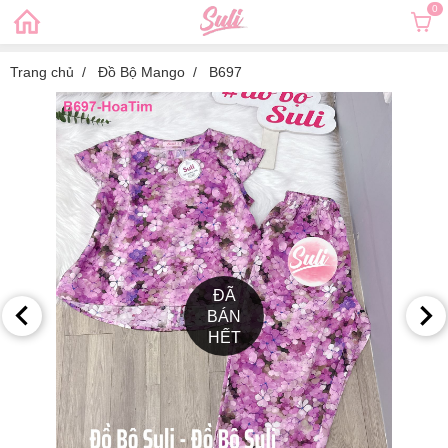
0
Trang chủ
Đồ Bộ Mango
B697
ĐÃ
BÁN
HẾT