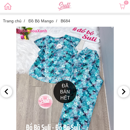
0
Trang chủ
Đồ Bộ Mango
B684
ĐÃ
BÁN
HẾT