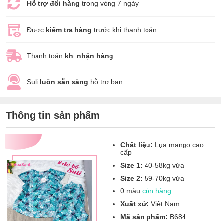
Hỗ trợ đổi hàng
trong vòng 7 ngày
Được
kiểm tra hàng
trước khi thanh toán
Thanh toán
khi nhận hàng
Suli
luôn sẵn sàng
hỗ trợ bạn
Thông tin sản phẩm
Chất liệu:
Lụa mango cao
cấp
Size 1:
40-58kg vừa
Size 2:
59-70kg vừa
0 màu
còn hàng
Xuất xứ:
Việt Nam
Mã sản phẩm:
B684