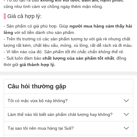
cũng như tình cảm vợ chồng ngày thêm mặn nồng.
Giá cả hợp lý:
- Sản phẩm có giá phù hợp. Giúp
người mua hàng cảm thấy hài
lòng
với số tiền dành cho sản phẩm.
- Trên thị trường có các sản phẩm tương tự với giá rẻ nhưng chất
lượng rất kém, chất liệu xấu, mỏng, xù lông, rất dễ rách và đi màu.
- Vì tiền nào của đó.
Sản phẩm tốt thì chắc chắn không thể rẻ.
- Suli luôn đảm bảo
chất lượng của sản phẩm tốt nhất
, đồng
thời giữ
giá thành hợp lý.
Câu hỏi thường gặp
Tôi có mặc vừa bộ này không?
Nếu quý khách có cân nặng nằm trong số kg ở mô tả sản
Làm thế nào tôi biết sản phẩm chât lượng hay không?
phẩm thì sẽ mặc vừa đẹp ạ.
Sản phẩm được thiết kế thoải mái phù hợp cho tất cả mọi
- Chất vải tại Suli luôn là
Tại sao tôi nên mua hàng tại Suli?
chất vải loại 1 cao cấp
, được lựa
người.
chọn kỹ lưỡng. Đảm bảo các yếu tố:
bền đẹp, không xù lông,