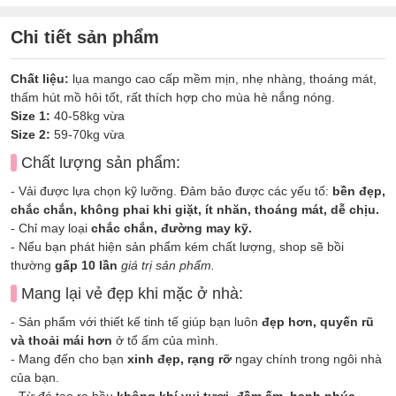
Chi tiết sản phẩm
Chất liệu:
lụa mango cao cấp mềm mịn, nhẹ nhàng, thoáng mát,
thấm hút mồ hôi tốt, rất thích hợp cho mùa hè nắng nóng.
Size 1:
40-58kg vừa
Size 2:
59-70kg vừa
Chất lượng sản phẩm:
- Vải được lựa chọn kỹ lưỡng. Đảm bảo được các yếu tố:
bền đẹp,
chắc chắn, không phai khi giặt, ít nhăn, thoáng mát, dễ chịu.
- Chỉ may loại
chắc chắn, đường may kỹ.
- Nếu bạn phát hiện sản phẩm kém chất lượng, shop sẽ bồi
thường
gấp 10 lần
giá trị sản phẩm.
Mang lại vẻ đẹp khi mặc ở nhà:
- Sản phẩm với thiết kế tinh tế giúp bạn luôn
đẹp hơn, quyến rũ
và thoải mái hơn
ở tổ ấm của mình.
- Mang đến cho bạn
xinh đẹp, rạng rỡ
ngay chính trong ngôi nhà
của bạn.
- Từ đó tạo ra bầu
không khí vui tươi, đầm ấm, hạnh phúc
,