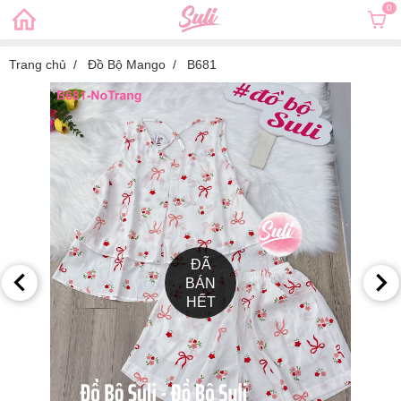
0
Trang chủ
Đồ Bộ Mango
B681
ĐÃ
BÁN
HẾT