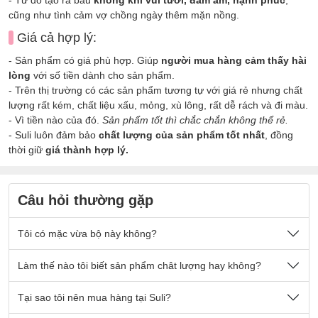
cũng như tình cảm vợ chồng ngày thêm mặn nồng.
Giá cả hợp lý:
- Sản phẩm có giá phù hợp. Giúp
người mua hàng cảm thấy hài
lòng
với số tiền dành cho sản phẩm.
- Trên thị trường có các sản phẩm tương tự với giá rẻ nhưng chất
lượng rất kém, chất liệu xấu, mỏng, xù lông, rất dễ rách và đi màu.
- Vì tiền nào của đó.
Sản phẩm tốt thì chắc chắn không thể rẻ.
- Suli luôn đảm bảo
chất lượng của sản phẩm tốt nhất
, đồng
thời giữ
giá thành hợp lý.
Câu hỏi thường gặp
Tôi có mặc vừa bộ này không?
Nếu quý khách có cân nặng nằm trong số kg ở mô tả sản
Làm thế nào tôi biết sản phẩm chât lượng hay không?
phẩm thì sẽ mặc vừa đẹp ạ.
Sản phẩm được thiết kế thoải mái phù hợp cho tất cả mọi
- Chất vải tại Suli luôn là
Tại sao tôi nên mua hàng tại Suli?
chất vải loại 1 cao cấp
, được lựa
người.
chọn kỹ lưỡng. Đảm bảo các yếu tố:
bền đẹp, không xù lông,