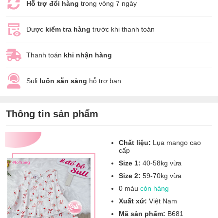
Hỗ trợ đổi hàng
trong vòng 7 ngày
Được
kiểm tra hàng
trước khi thanh toán
Thanh toán
khi nhận hàng
Suli
luôn sẵn sàng
hỗ trợ bạn
Thông tin sản phẩm
Chất liệu:
Lụa mango cao
cấp
Size 1:
40-58kg vừa
Size 2:
59-70kg vừa
0 màu
còn hàng
Xuất xứ:
Việt Nam
Mã sản phẩm:
B681