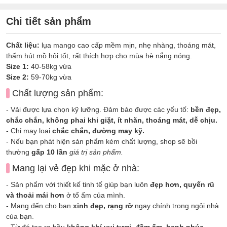
Chi tiết sản phẩm
Chất liệu:
lụa mango cao cấp mềm mịn, nhẹ nhàng, thoáng mát,
thấm hút mồ hôi tốt, rất thích hợp cho mùa hè nắng nóng.
Size 1:
40-58kg vừa
Size 2:
59-70kg vừa
Chất lượng sản phẩm:
- Vải được lựa chọn kỹ lưỡng. Đảm bảo được các yếu tố:
bền đẹp,
chắc chắn, không phai khi giặt, ít nhăn, thoáng mát, dễ chịu.
- Chỉ may loại
chắc chắn, đường may kỹ.
- Nếu bạn phát hiện sản phẩm kém chất lượng, shop sẽ bồi
thường
gấp 10 lần
giá trị sản phẩm.
Mang lại vẻ đẹp khi mặc ở nhà:
- Sản phẩm với thiết kế tinh tế giúp bạn luôn
đẹp hơn, quyến rũ
và thoải mái hơn
ở tổ ấm của mình.
- Mang đến cho bạn
xinh đẹp, rạng rỡ
ngay chính trong ngôi nhà
của bạn.
- Từ đó tạo ra bầu
không khí vui tươi, đầm ấm, hạnh phúc
,