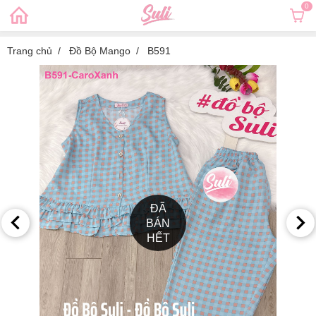
0
Trang chủ
Đồ Bộ Mango
B591
ĐÃ
BÁN
HẾT