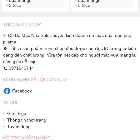
Lụa mango
Lụa mango
3 Size
3 Size
THÔNG TIN SHOP
✨ Đồ Bộ Mặc Nhà Suli, chuyên kinh doanh đồ mặc nhà, dạo phố,
pijama.
🍀 Tất cả sản phẩm trong shop đều được chọn lọc kỹ lưỡng từ kiểu
dáng đến chất lượng. Vừa tôn nét đẹp cho người mặc vừa mang lại
cảm giác dễ chịu.
📞 0971640744
KÊNH MẠNG XÃ HỘI CỦA SULI:
Facebook
VỀ SULI
Giới thiệu
Thông tin thời trang
Tuyển dụng
HỖ TRỢ KHÁCH HÀNG