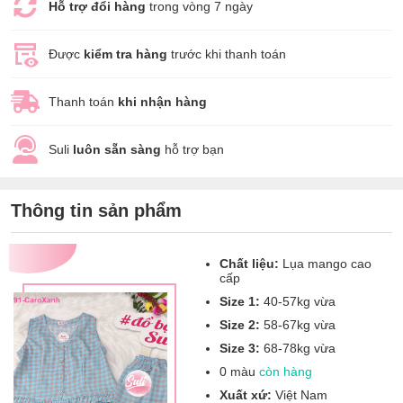
Hỗ trợ đổi hàng
trong vòng 7 ngày
Được
kiểm tra hàng
trước khi thanh toán
Thanh toán
khi nhận hàng
Suli
luôn sẵn sàng
hỗ trợ bạn
Thông tin sản phẩm
Chất liệu:
Lụa mango cao
cấp
Size 1:
40-57kg vừa
Size 2:
58-67kg vừa
Size 3:
68-78kg vừa
0 màu
còn hàng
Xuất xứ:
Việt Nam