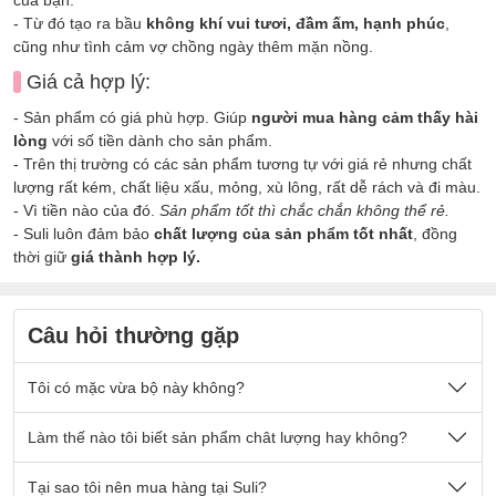
- Từ đó tạo ra bầu
không khí vui tươi, đầm ấm, hạnh phúc
,
cũng như tình cảm vợ chồng ngày thêm mặn nồng.
Giá cả hợp lý:
- Sản phẩm có giá phù hợp. Giúp
người mua hàng cảm thấy hài
lòng
với số tiền dành cho sản phẩm.
- Trên thị trường có các sản phẩm tương tự với giá rẻ nhưng chất
lượng rất kém, chất liệu xấu, mỏng, xù lông, rất dễ rách và đi màu.
- Vì tiền nào của đó.
Sản phẩm tốt thì chắc chắn không thể rẻ.
- Suli luôn đảm bảo
chất lượng của sản phẩm tốt nhất
, đồng
thời giữ
giá thành hợp lý.
Câu hỏi thường gặp
Tôi có mặc vừa bộ này không?
Nếu quý khách có cân nặng nằm trong số kg ở mô tả sản
Làm thế nào tôi biết sản phẩm chât lượng hay không?
phẩm thì sẽ mặc vừa đẹp ạ.
Sản phẩm được thiết kế thoải mái phù hợp cho tất cả mọi
- Chất vải tại Suli luôn là
Tại sao tôi nên mua hàng tại Suli?
chất vải loại 1 cao cấp
, được lựa