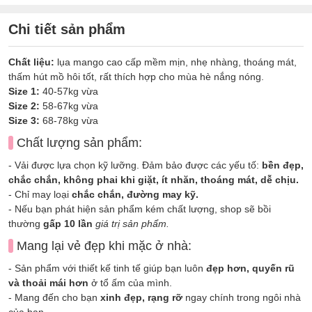
Chi tiết sản phẩm
Chất liệu:
lụa mango cao cấp mềm mịn, nhẹ nhàng, thoáng mát,
thấm hút mồ hôi tốt, rất thích hợp cho mùa hè nắng nóng.
Size 1:
40-57kg vừa
Size 2:
58-67kg vừa
Size 3:
68-78kg vừa
Chất lượng sản phẩm:
- Vải được lựa chọn kỹ lưỡng. Đảm bảo được các yếu tố:
bền đẹp,
chắc chắn, không phai khi giặt, ít nhăn, thoáng mát, dễ chịu.
- Chỉ may loại
chắc chắn, đường may kỹ.
- Nếu bạn phát hiện sản phẩm kém chất lượng, shop sẽ bồi
thường
gấp 10 lần
giá trị sản phẩm.
Mang lại vẻ đẹp khi mặc ở nhà:
- Sản phẩm với thiết kế tinh tế giúp bạn luôn
đẹp hơn, quyến rũ
và thoải mái hơn
ở tổ ấm của mình.
- Mang đến cho bạn
xinh đẹp, rạng rỡ
ngay chính trong ngôi nhà
của bạn.