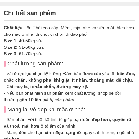
Chi tiết sản phẩm
Chất liệu:
tôn Thái cao cấp. Mềm, mịn, nhẹ và siêu mát thích hợp
cho mặc ở nhà, đi chợ, đi chơi, đi dạo phố.
Size 1:
40-50kg vừa
Size 2:
51-60kg vừa
Size 3:
61-70kg vừa
Chất lượng sản phẩm:
- Vải được lựa chọn kỹ lưỡng. Đảm bảo được các yếu tố:
bền đẹp,
chắc chắn, không phai khi giặt, ít nhăn, thoáng mát, dễ chịu.
- Chỉ may loại
chắc chắn, đường may kỹ.
- Nếu bạn phát hiện sản phẩm kém chất lượng, shop sẽ bồi
thường
gấp 10 lần
giá trị sản phẩm.
Mang lại vẻ đẹp khi mặc ở nhà:
- Sản phẩm với thiết kế tinh tế giúp bạn luôn
đẹp hơn, quyến rũ
và thoải mái hơn
ở tổ ấm của mình.
- Mang đến cho bạn
xinh đẹp, rạng rỡ
ngay chính trong ngôi nhà
của bạn.