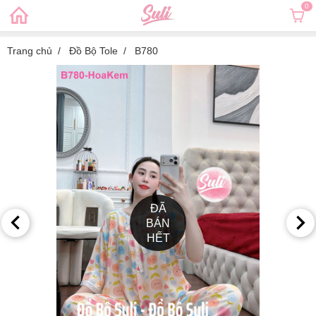
0
Trang chủ
Đồ Bộ Tole
B780
ĐÃ
BÁN
HẾT