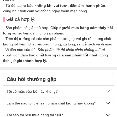
- Từ đó tạo ra bầu
không khí vui tươi, đầm ấm, hạnh phúc
,
cũng như tình cảm vợ chồng ngày thêm mặn nồng.
Giá cả hợp lý:
- Sản phẩm có giá phù hợp. Giúp
người mua hàng cảm thấy hài
lòng
với số tiền dành cho sản phẩm.
- Trên thị trường có các sản phẩm tương tự với giá rẻ nhưng chất
lượng rất kém, chất liệu xấu, mỏng, xù lông, rất dễ rách và đi màu.
- Vì tiền nào của đó.
Sản phẩm tốt thì chắc chắn không thể rẻ.
- Suli luôn đảm bảo
chất lượng của sản phẩm tốt nhất
, đồng
thời giữ
giá thành hợp lý.
Câu hỏi thường gặp
Tôi có mặc vừa bộ này không?
Nếu quý khách có cân nặng nằm trong số kg ở mô tả sản
Làm thế nào tôi biết sản phẩm chât lượng hay không?
phẩm thì sẽ mặc vừa đẹp ạ.
Sản phẩm được thiết kế thoải mái phù hợp cho tất cả mọi
- Chất vải tại Suli luôn là
Tại sao tôi nên mua hàng tại Suli?
chất vải loại 1 cao cấp
, được lựa