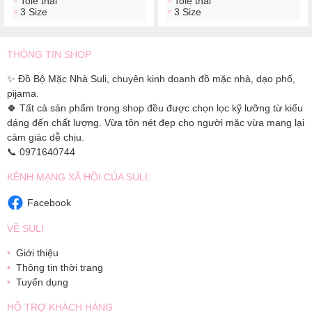
Tole thái
Tole thái
3 Size
3 Size
THÔNG TIN SHOP
✨ Đồ Bộ Mặc Nhà Suli, chuyên kinh doanh đồ mặc nhà, dạo phố,
pijama.
🍀 Tất cả sản phẩm trong shop đều được chọn lọc kỹ lưỡng từ kiểu
dáng đến chất lượng. Vừa tôn nét đẹp cho người mặc vừa mang lại
cảm giác dễ chịu.
📞 0971640744
KÊNH MẠNG XÃ HỘI CỦA SULI:
Facebook
VỀ SULI
Giới thiệu
Thông tin thời trang
Tuyển dụng
HỖ TRỢ KHÁCH HÀNG